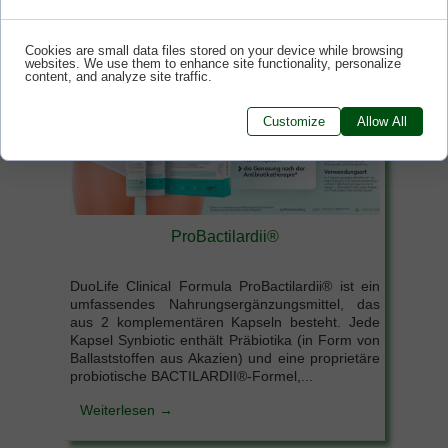
Cookies are small data files stored on your device while browsing
websites. We use them to enhance site functionality, personalize
content, and analyze site traffic.
Customize
Allow All
ProBactilardii®
DuoLife Clinical Formula ProBactilardii® ist ein
umfassendes Nahrungsergänzungsmittel, das
aus 2 komplementären Kapseln besteht. Jede
Kapsel Synbiotic enthält Präbiotika (in Form von
Ballaststoffen aus Akazien) und eine proprietäre
probiotische BACTILARDII®-Formel,...
Weiterlesen →