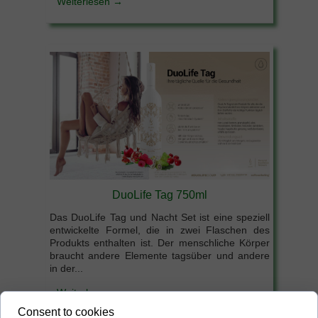
Weiterlesen →
DuoLife Tag 750ml
Das DuoLife Tag und Nacht Set ist eine speziell
entwickelte Formel, die in zwei Flaschen des
Produkts enthalten ist. Der menschliche Körper
braucht andere Elemente tagsüber und andere
in der...
Weiterlesen →
Consent to cookies