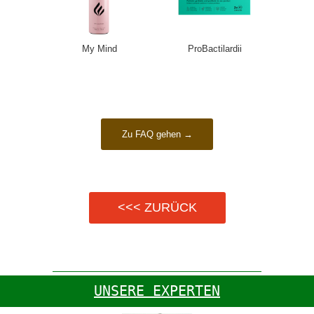
My Mind
ProBactilardii
Zu FAQ gehen →
<<<
ZURÜCK
UNSERE EXPERTEN