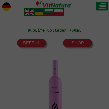
.
.
.
.
DuoLife Collagen 750ml
BEFEHL
SHOP