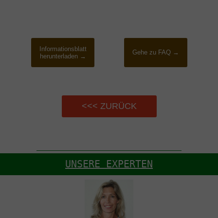
Informationsblatt
Gehe zu FAQ →
herunterladen →
<<< ZURÜCK
UNSERE EXPERTEN