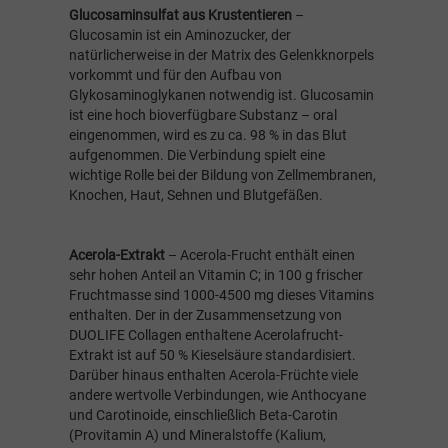
Glucosaminsulfat aus Krustentieren
–
Glucosamin ist ein Aminozucker, der
natürlicherweise in der Matrix des Gelenkknorpels
vorkommt und für den Aufbau von
Glykosaminoglykanen notwendig ist. Glucosamin
ist eine hoch bioverfügbare Substanz – oral
eingenommen, wird es zu ca. 98 % in das Blut
aufgenommen. Die Verbindung spielt eine
wichtige Rolle bei der Bildung von Zellmembranen,
Knochen, Haut, Sehnen und Blutgefäßen.
Acerola-Extrakt
– Acerola-Frucht enthält einen
sehr hohen Anteil an Vitamin C; in 100 g frischer
Fruchtmasse sind 1000-4500 mg dieses Vitamins
enthalten. Der in der Zusammensetzung von
DUOLIFE Collagen enthaltene Acerolafrucht-
Extrakt ist auf 50 % Kieselsäure standardisiert.
Darüber hinaus enthalten Acerola-Früchte viele
andere wertvolle Verbindungen, wie Anthocyane
und Carotinoide, einschließlich Beta-Carotin
(Provitamin A) und Mineralstoffe (Kalium,