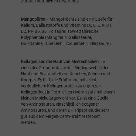
Zutaten natürlichen Ursprungs.
Mangopüree
– Mangofrüchte sind eine Quelle für
Kalium, Ballaststoffe und Vitamine (A, C, E, K, B1,
B2, PP, B5, B6, Folsäure) sowie zahlreiche
Polyphenole (Mangiferin, Gallussäure,
Gallotanine, Quercetin, Isoquercetin, Ellagsäure).
Kollagen aus der Haut von Meeresfischen
– ist
eines der Grundproteine des Bindegewebes der
Haut und Bestandteil von Knochen, Sehnen und
Knorpel. Es hilft, die Ernährung mit leicht
verdaulichem Kollagenprotein zu ergänzen.
Kollagen liegt in Form eines Hydrolysats mit einem
kleinen Molekulargewicht vor. Es ist eine Quelle
von Aminosäuren, einschließlich exogener
Aminosäuren, und deren Di-, Tripeptide, die sehr
gut aus dem Magen-Darm-Trakt resorbiert
werden.