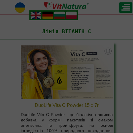
.
.
.
.
Лінія ВІТАМІН C
DuoLife Vita C Powder 15 x 7г
DuoLife Vita C Powder - це біологічно активна
добавка у формі пакетиків зі смаком
апельсина та грейпфрута, на основі
інгредієнтів 100% природного походження.