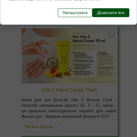
Читати більше →
Налаштувати
Дозволити все
Vita C Hand Cream 75мл
Крем для рук DuoLife Vita C Beauty Care -
багатий «вітамінами краси» (E, C і F), крем -
це ідеальна омолоджуюча терапія для шкіри
Ваших рук. Завдяки вітамінній формулі ECF...
Читати більше →