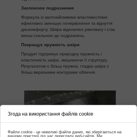
Заспокоює подразнення
Формула із заспокійливими властивостями
ефективно зменшує почервоніння та відчуття
дискомфорту. Шкіра відновлює рівновагу і стає
менш схильною до подразнень.
Покращує пружність шкіри
Продукт підтримує природну пружність і
еластичність шкіри, зміцнюючи її структуру.
Результатом є більш пружна, гладка шкіра з
більш виразними контурами обличчя.
Згода на використання файлів cookie
Файли cookie - це невеликі файли даних, які зберігаються на
вашому пристрої під час перегляду веб-сайтів. Ми