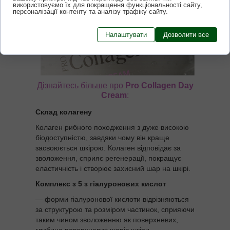
використовуємо їх для покращення функціональності сайту,
персоналізації контенту та аналізу трафіку сайту.
Налаштувати
Дозволити все
Дізнайтесь більше про
Pro Collagen Day
Cream
:
Склад колагену
Колаген рибного походження з дуже високою
біодоступністю, завдяки чому він краще
засвоюється шкірою. Колаген відповідає за
зволоження, сприяє регенерації, покращує
еластичність і створює захисний шар на шкірі.
Комплекс з 5 з гіалуронових кислот
— форми гіалуронової кислоти відрізняються
за структурою та розміром частинок, сприяючи
таким чином зволоженню як поверхневих,