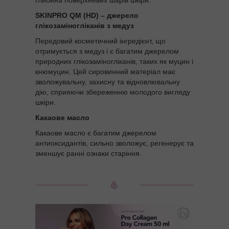
глибина поверхневих шарів шкіри.
SKINPRO QM (HD) – джерело
глікозаміногліканів з медуз
Передовий косметичний інгредієнт, що
отримується з медуз і є багатим джерелом
природних глікозаміногліканів, таких як муцин і
кнюмуцин. Цей сировинний матеріал має
зволожувальну, захисну та відновлювальну
дію, сприяючи збереженню молодого вигляду
шкіри.
Какаове масло
Какаове масло є багатим джерелом
антиоксидантів, сильно зволожує, регенерує та
зменшує ранні ознаки старіння.