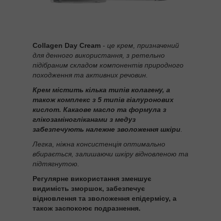
Collagen Day Cream
- це крем, призначений
для денного використання, з ретельно
підібраним складом компонентів природного
походження та активних речовин.
Крем містить кілька типів колагену, а
також комплекс з 5 типів гіалуронових
кислот. Какаове масло та формула з
глікозаміногліканами з медуз
забезпечують належне зволоження шкіри
.
Легка, ніжна консистенція оптимально
вбирається, залишаючи шкіру відновленою та
підтягнутою.
Регулярне використання зменшує
видимість зморшок, забезпечує
відновлення та зволоження епідермісу, а
також заспокоює подразнення.