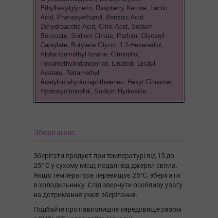
Ethylhexylglycerin, Raspberry Ketone, Lactic
Acid, Phenoxyethanol, Benzoic Acid,
Dehydroacetic Acid, Citric Acid, Sodium
Benzoate, Sodium Citrate, Parfum, Glyceryl
Caprylate, Butylene Glycol, 1,2-Hexanediol,
Alpha-Isomethyl Ionone, Citronellol,
Hexamethylindanopyran, Linalool, Linalyl
Acetate, Tetramethyl
Acetyloctahydronaphthalenes, Hexyl Cinnamal,
Hydroxycitronellal, Sodium Hydroxide.
Зберігання:
Зберігати продукт при температурі від 15 до
25° C у сухому місці, подалі від джерел світла.
Якщо температура перевищує 25°C, зберігати
в холодильнику. Слід звернути особливу увагу
на дотримання умов зберігання.
Подбайте про навколишнє середовище разом