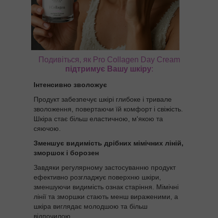
Подивіться, як Pro Collagen Day Cream
підтримує Вашу шкіру
:
Інтенсивно зволожує
Продукт забезпечує шкірі глибоке і тривале
зволоження, повертаючи їй комфорт і свіжість.
Шкіра стає більш еластичною, м'якою та
сяючою.
Зменшує видимість дрібних мімічних ліній,
зморшок і борозен
Завдяки регулярному застосуванню продукт
ефективно розгладжує поверхню шкіри,
зменшуючи видимість ознак старіння. Мімічні
лінії та зморшки стають менш вираженими, а
шкіра виглядає молодшою та більш
відпочилою.