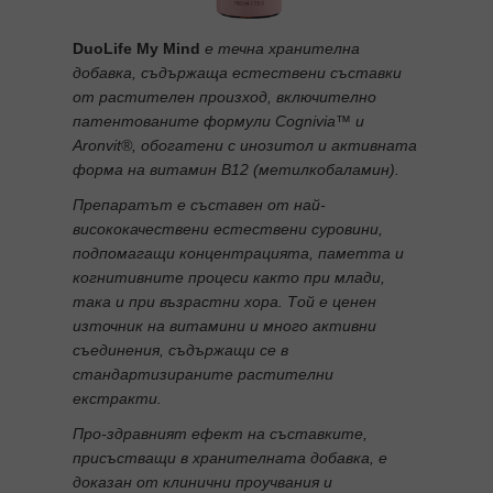
DuoLife My Mind
е течна хранителна
добавка, съдържаща естествени съставки
от растителен произход, включително
патентованите формули Cognivia™ и
Aronvit®, обогатени с инозитол и активната
форма на витамин В12 (метилкобаламин).
Препаратът е съставен от най-
висококачествени естествени суровини,
подпомагащи концентрацията, паметта и
когнитивните процеси както при млади,
така и при възрастни хора. Той е ценен
източник на витамини и много активни
съединения, съдържащи се в
стандартизираните растителни
екстракти.
Про-здравният ефект на съставките,
присъстващи в хранителната добавка, е
доказан от клинични проучвания и