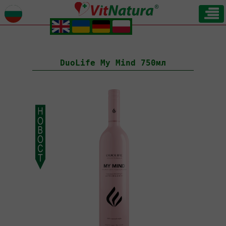
.
.
.
.
DuoLife My Mind 750мл