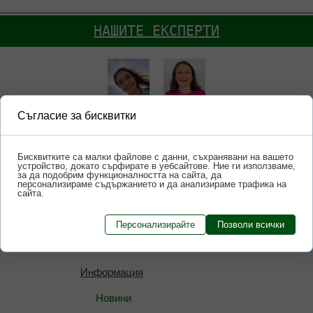
НАШИТЕ ЕКСПЕРТИ
Съгласие за бисквитки
ОФЕРТА
Бисквитките са малки файлове с данни, съхранявани на вашето
Добавки
устройство, докато сърфирате в уебсайтове. Ние ги използваме,
за да подобрим функционалността на сайта, да
Функционални Пакети
персонализираме съдържанието и да анализираме трафика на
сайта.
Козметика
Персонализирайте
Позволи всички
Информация
Новини