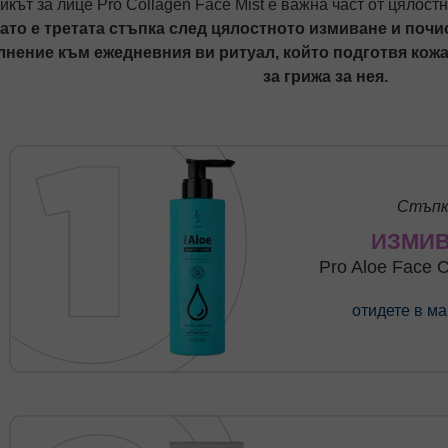
икът за лице Pro Collagen Face Mist е важна част от цялост
като е третата стъпка след цялостното измиване и почи
нение към ежедневния ви ритуал, който подготвя кож
за грижа за нея.
Стъпк
ИЗМИ
Pro Aloe Face C
отидете в м