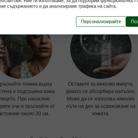
ебсайтове. Ние ги използваме, за да подобрим функционалностт
ме съдържанието и да анализираме трафика на сайта.
Персонализирайте
По
ръскайте тоника върху
Оставете за няколко минути,
стена и подсушена кожа
докато се абсорбира напълно.
 лицето. При нанасяне
Може да се използва няколко
рете очи и пръскайте от
пъти на ден за освежаване на
зстояние около 20 см.
кожата.