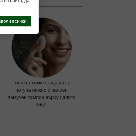
а на сайта, да
зволи всички
Тоникът може също да се
потупа нежно с напоен
памучен тампон върху цялото
лице.