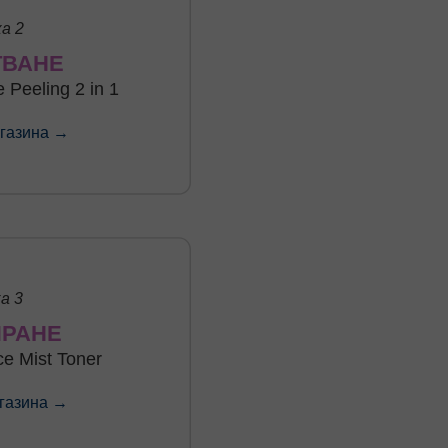
а 2
ТВАНЕ
 Peeling 2 in 1
агазина →
а 3
ИРАНЕ
ce Mist Toner
агазина →