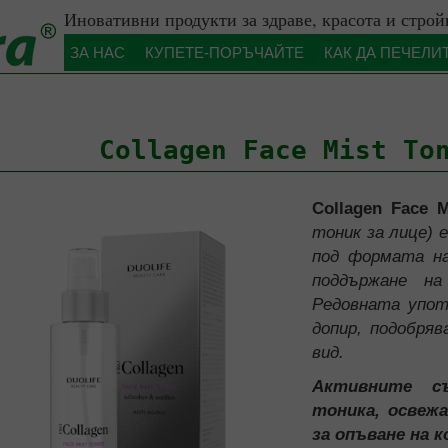
Иновативни продукти за здраве, красота и строй
ЗА НАС
КУПЕТЕ-ПОРЪЧАЙТЕ
КАК ДА ПЕЧЕЛИ
Нашите експерти
Сертификати
Collagen Face Mist To
 виталност
кожата
Collagen Face M
ателна система и Обезкиселяване
тоник за лице) 
лицето
под формата на
не
косата
поддържане на
ion
Редовната упот
и имунна система
иена
y
допир, подобря
ръвоносна система
вид.
порно-двигателен апарат
Активните с
тоника, освеж
 нервната система
за опъване на 