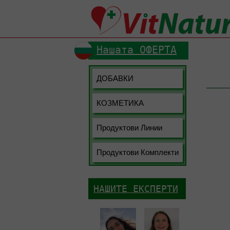
Нашата ОФЕРТА
ДОБАВКИ
Диабет
Енергия и
КОЗМЕТИКА
Грижа за 
Храносмил
Грижа за 
Продуктови Линии
Алое
Отслабва
Грижа за 
Anti-Pollut
Продуктови Комплекти
Имунитет 
Лична хиг
Fizzy Eas
Сърце и к
Хлорофил
НАШИТЕ ЕКСПЕРТИ
Стави и о
Кератин
Мозъкът и
Колаген