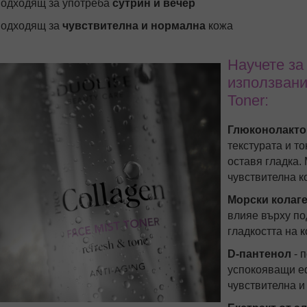
подходящ за употреба
сутрин и вечер
подходящ за
чувствителна и нормална
кожа
Научете за
използвани 
Toner:
Глюконолакт
текстурата и то
оставя гладка. 
чувствителна к
Морски колаг
влияе върху по
гладкостта на к
D-пантенол
- 
успокояващи еф
чувствителна и