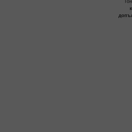
Тон
допъл