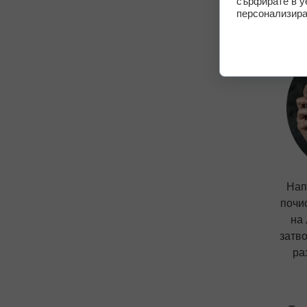
сърфирате в у
персонализира
Нап
почи
на
затво
ра