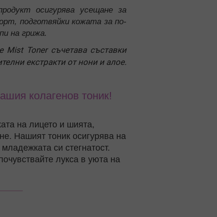
родукт осигурява усещане за
рт, подготвяйки кожата за по-
и на грижа.
ce Mist Toner съчетава съставки
ителни екстракти от нони и алое.
ашия колагенов тоник!
ата на лицето и шията,
не. Нашият тоник осигурява на
 младежката си стегнатост.
почувствайте лукса в уюта на