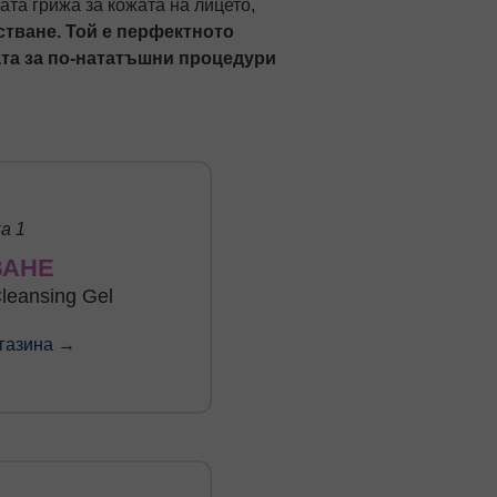
ната грижа за кожата на лицето,
стване. Той е перфектното
ата за по-нататъшни процедури
а 1
ВАНЕ
leansing Gel
агазина →