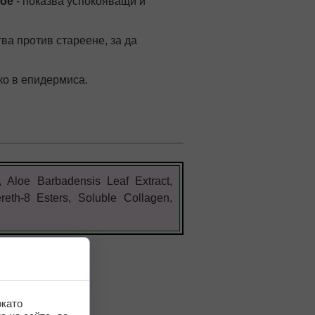
лое
- показва успокояващи и
тва против стареене, за да
ко в епидермиса.
, Aloe Barbadensis Leaf Extract,
ereth-8 Esters, Soluble Collagen,
окато