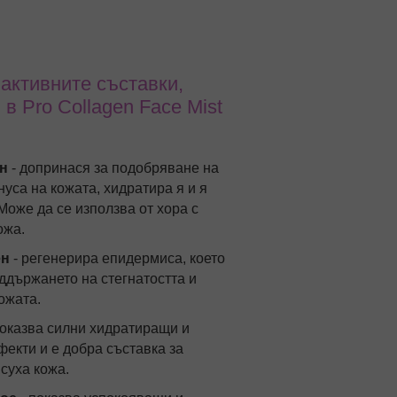
 активните съставки,
в Pro Collagen Face Mist
он
- допринася за подобряване на
нуса на кожата, хидратира я и я
Може да се използва от хора с
ожа.
ен
- регенерира епидермиса, което
ддържането на стегнатостта и
ожата.
показва силни хидратиращи и
екти и е добра съставка за
 суха кожа.