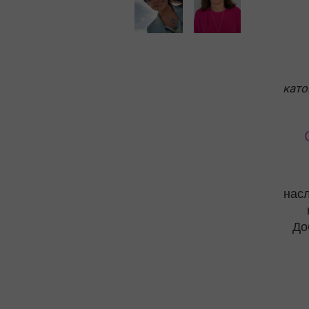
Витамини
Лазизал
Зрение
PURE For
Shape Co
като
Витамин 
насл
До