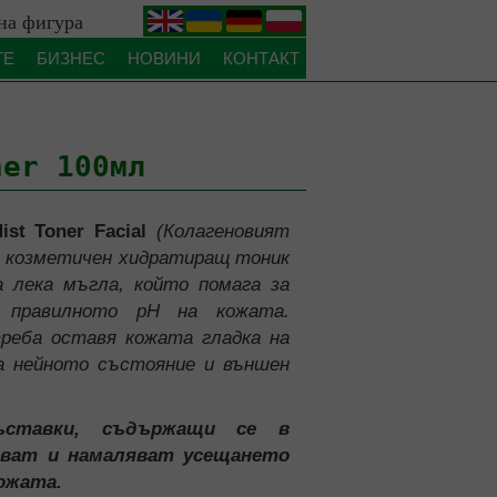
на фигура
.
.
.
.
ТЕ
БИЗНЕС
НОВИНИ
КОНТАКТ
ner 100мл
ist Toner Facial
(Колагеновият
е козметичен хидратиращ тоник
 лека мъгла, който помага за
 правилното pH на кожата.
реба оставя кожата гладка на
ва нейното състояние и външен
ъставки, съдържащи се в
ават и намаляват усещането
кожата.