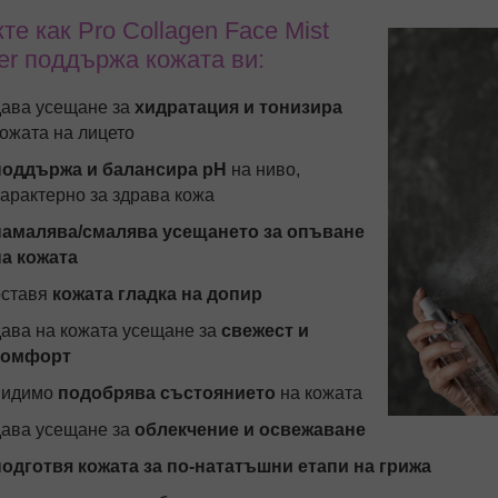
те как Pro Collagen Face Mist
er поддържа кожата ви:
дава усещане за
хидратация и тонизира
кожата на лицето
поддържа и балансира pH
на ниво,
характерно за здрава кожа
намалява/смалява усещането за опъване
на кожата
оставя
кожата гладка на допир
дава на кожата усещане за
свежест и
комфорт
видимо
подобрява състоянието
на кожата
дава усещане за
облекчение и освежаване
подготвя кожата за по-нататъшни етапи на грижа