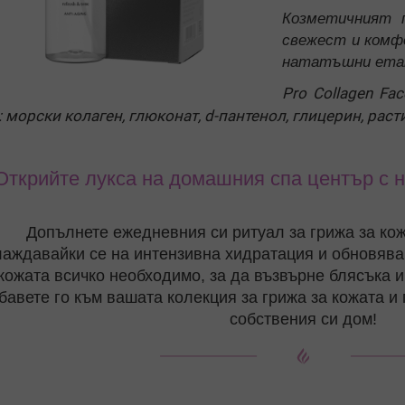
Козметичният п
свежест и комфо
mula
нататъшни етап
Pro Collagen Fa
de
: морски колаген, глюконат, d-пантенол, глицерин, раст
С
Открийте лукса на домашния спа център с н
Допълнете ежедневния си ритуал за грижа за кож
аждавайки се на интензивна хидратация и обновява
кожата всичко необходимо, за да възвърне блясъка и
бавете го към вашата колекция за грижа за кожата и 
собствения си дом!